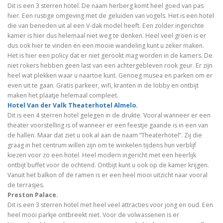
Dit is een 3 sterren hotel. De naam herberg komt heel goed van pas
hier. Een rustige omgeving met de geluiden van vogels. Het is een hotel
die van beneden uit al een V-dak model heeft. Een zolder ingerichte
kamer is hier dus helemaal niet weg te denken. Heel veel groen is er
dus ook hier te vinden en een mooie wandeling kunt u zeker maken.
Het is hier een policy dat er niet gerookt mag worden in de kamers. De
niet rokers hebben geen last van een achtergebleven rook geur. Er zijn
heel wat plekken waar u naartoe kunt. Genoeg musea en parken om er
even uit te gaan. Gratis parkeer, wifi, kranten in de lobby en ontbijt
maken het plaatje helemaal compleet.
Hotel Van der Valk Theaterhotel Almelo.
Dit is een 4 sterren hotel gelegen in de drukte. Vooral wanneer er een
theater voorstelling is of wanneer er een feestje gaande is in een van
de hallen. Maar dat ziet u ook al aan de naam “Theaterhotel”. Zij die
graag in het centrum willen zijn om te winkelen tijdens hun verblijf
kiezen voor zo een hotel. Heel modern ingericht met een heerlijk
ontbijt buffet voor de ochtend. Ontbijt kunt u ook op de kamer krijgen.
Vanuit het balkon of de ramen is er een heel mooi uitzicht naar vooral
de terrasjes.
Preston Palace.
Dit is een 3 sterren hotel met heel veel attracties voor jong en oud. Een
heel mooi parkje ontbreekt niet. Voor de volwassenen is er