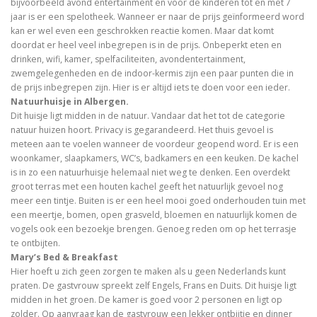
bijvoorbeeld avond entertainment en voor de kinderen tot en met 7
jaar is er een spelotheek. Wanneer er naar de prijs geïnformeerd word
kan er wel even een geschrokken reactie komen. Maar dat komt
doordat er heel veel inbegrepen is in de prijs. Onbeperkt eten en
drinken, wifi, kamer, spelfaciliteiten, avondentertainment,
zwemgelegenheden en de indoor-kermis zijn een paar punten die in
de prijs inbegrepen zijn. Hier is er altijd iets te doen voor een ieder.
Natuurhuisje in Albergen.
Dit huisje ligt midden in de natuur. Vandaar dat het tot de categorie
natuur huizen hoort. Privacy is gegarandeerd. Het thuis gevoel is
meteen aan te voelen wanneer de voordeur geopend word. Er is een
woonkamer, slaapkamers, WC’s, badkamers en een keuken. De kachel
is in zo een natuurhuisje helemaal niet weg te denken. Een overdekt
groot terras met een houten kachel geeft het natuurlijk gevoel nog
meer een tintje. Buiten is er een heel mooi goed onderhouden tuin met
een meertje, bomen, open grasveld, bloemen en natuurlijk komen de
vogels ook een bezoekje brengen. Genoeg reden om op het terrasje
te ontbijten.
Mary’s Bed & Breakfast
Hier hoeft u zich geen zorgen te maken als u geen Nederlands kunt
praten. De gastvrouw spreekt zelf Engels, Frans en Duits. Dit huisje ligt
midden in het groen. De kamer is goed voor 2 personen en ligt op
zolder. Op aanvraag kan de gastvrouw een lekker ontbijtje en dinner