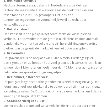
5. Het kunst torentje
Het kunst torentje staat bekend in Nederland als de kleinste
tentoonstellingsruimte. Het was ooit eens de hoektoren van een
textielfabriek die in 1995 gesloopt is. Het is nu een
tentoonstellingsruimte die voornamelijk word bezocht door
kunstliefhebbers.
6. Het stadshart
Het stadshart is een plekje in het centrum dat de winkelpleinen
verbindt. Hier bevinden zich de grote winkelketens en monumentale
panden die weer tot hun volle glorie zijn hersteld. Bezienswaardige
plekken zijn de galerij, de marktplein en het oude waagplein.
7. Gravenallee
De gravenallee is de oprijlaan van Huize Almelo. Hierlangs zijn er
pachtgronden en ze hebben heel veel groen. De historische jacht laan
is meer dan 3 kilometer en heeft meer dan 16 kilometer aan wandel- en
fietspaden en sprookjeschtige weggetjes.
8. Het ommetje Bornerbroek
Dit pad gaat langs historische gronden en is heel drassig en laag. Het
loopt langs heel veel plekken die te bewonderen zijn, naar een nieuw
aangelegde natuur De Doorbraak, om via de erven Arkman en Bolscher
weer bij het begin uit te komen.
9. Stadsboerderij Beeklust.
Op het prachtig platteland van almelo ligt de kinderboerderij. Hier