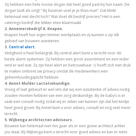
Zij hebben een hele mooie slogan dat heel goed past bij hun naam. De
slogan luidt als volgt “ Bij huisman voel je je thuis man”. Dat klinkt
helemaal niet slecht toch? Wat doet dit bedrijf precies? Het is een
caterings bedrijf die lekker eten klaarmaakt.
2. Annemersbedrijf A. Knapen.
Knapen heeft hun eigen timmer werkplaats en zij kunnen u op elk
gebied van bouwen assisteren.
3.
Central alert.
Veiligheid is heel belangrijk. Bij central alert bent u terecht voor de
beste alarm systemen. Zij hebben een groot assortiment en een ieder
vind er wel wat. Zij zijn heel alert en betrouwbaar. U hoeft zich niet druk
te maken omtrent uw privacy omdat de medewerkers een
geheimhoudingsplicht hebben.
4. Annet Mulder Lactatiekundige.
Vroeg of laat gebeurt er wel iets dat wij een assistentie of advies nodig
zouden moeten hebben van een zorg deskundige. Bij de baby’s is er
vaak een consult nodig zodat wij er zeker van kunnen zijn dat het kindje
heel goed groeit. Bij Annet kunt u voor advies, consult en nog veel meer
terecht.
5. Wijbenga architecten adviseurs.
Bouwen kan helemaal niet mis gaan als er een goeie architect achter
jou staat. Bij Wijbenga bent u terecht voor goed advies en kan er niets