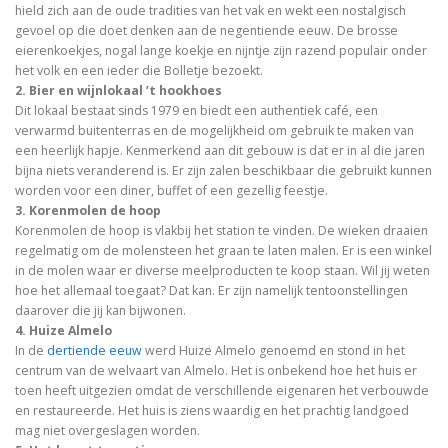
hield zich aan de oude tradities van het vak en wekt een nostalgisch
gevoel op die doet denken aan de negentiende eeuw. De brosse
eierenkoekjes, nogal lange koekje en nijntje zijn razend populair onder
het volk en een ieder die Bolletje bezoekt.
2. Bier en wijnlokaal ’t hookhoes
Dit lokaal bestaat sinds 1979 en biedt een authentiek café, een
verwarmd buitenterras en de mogelijkheid om gebruik te maken van
een heerlijk hapje. Kenmerkend aan dit gebouw is dat er in al die jaren
bijna niets veranderend is. Er zijn zalen beschikbaar die gebruikt kunnen
worden voor een diner, buffet of een gezellig feestje.
3. Korenmolen de hoop
Korenmolen de hoop is vlakbij het station te vinden. De wieken draaien
regelmatig om de molensteen het graan te laten malen. Er is een winkel
in de molen waar er diverse meelproducten te koop staan. Wil jij weten
hoe het allemaal toegaat? Dat kan. Er zijn namelijk tentoonstellingen
daarover die jij kan bijwonen.
4. Huize Almelo
In de
dertiende eeuw
werd Huize Almelo genoemd en stond in het
centrum van de welvaart van Almelo. Het is onbekend hoe het huis er
toen heeft uitgezien omdat de verschillende eigenaren het verbouwde
en restaureerde. Het huis is ziens waardig en het prachtig landgoed
mag niet overgeslagen worden.