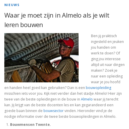
NIEUWS
Waar je moet zijn in Almelo als je wilt
leren bouwen
Ben jij praktisch
ingesteld en jeuken
jou handen om
werk te doen? Of
ging jou interesse
altijd uit naar dingen
maken? Zoek je
naar een opleiding
waar je jou hoofd
en handen heel goed kan gebruiken? Dan is een
bouwopleiding
misschien iets voor jou. Kijk niet verder dan het stadje Almelo! Hier zijn
twee van de beste opleidingen in de bouw in
Almelo
waar jij terecht
kan. Jij krijgt van de beste docenten les en kan gegarandeerd een
goede baan binnen de
bouwsector
vinden. Hieronder vind je de
nodige informatie over de twee beste bouwopleidingen in Almelo.
Bouwmensen Twente.