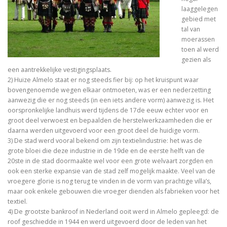
laaggelegen
gebied met
tal van
moerassen
toen al werd
gezien als
een aantrekkelijke vestigingsplaats.
2) Huize Almelo staat er nog steeds fier bij: op het kruispunt waar
bovengenoemde wegen elkaar ontmoeten, was er een nederzetting
aanwezig die er nog steeds (in een iets andere vorm) aanwezig is. Het
oorspronkelijke landhuis werd tijdens de 17de eeuw echter voor en
groot deel verwoest en bepaalden de herstelwerkzaamheden die er
daarna werden uitgevoerd voor een groot deel de huidige vorm.
3) De stad werd vooral bekend om zijn textielindustrie: het was de
grote bloei die deze industrie in de 19de en de eerste helft van de
20ste in de stad doormaakte wel voor een grote welvaart zorgden en
ook een sterke expansie van de stad zelf mogelijk maakte. Veel van de
vroegere glorie is nog terug te vinden in de vorm van prachtige villa’s,
maar ook enkele gebouwen die vroeger dienden als fabrieken voor het
textiel.
4) De grootste bankroof in Nederland ooit werd in Almelo gepleegd: de
roof geschiedde in 1944 en werd uitgevoerd door de leden van het