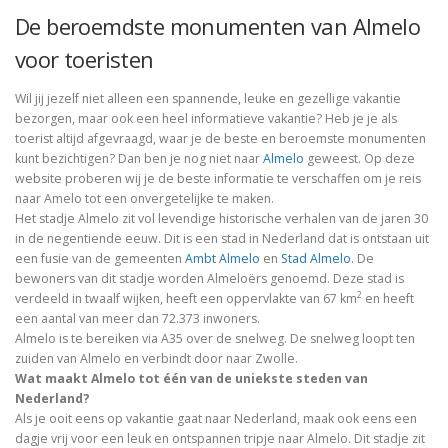
De beroemdste monumenten van Almelo
voor toeristen
Wil jij jezelf niet alleen een spannende, leuke en gezellige vakantie
bezorgen, maar ook een heel informatieve vakantie? Heb je je als
toerist altijd afgevraagd, waar je de beste en beroemste monumenten
kunt bezichtigen? Dan ben je nog niet naar
Almelo
geweest. Op deze
website proberen wij je de beste informatie te verschaffen om je reis
naar Amelo tot een onvergetelijke te maken.
Het stadje Almelo zit vol levendige historische verhalen van de jaren 30
in de negentiende eeuw. Dit is een stad in Nederland dat is ontstaan uit
een fusie van de gemeenten
Ambt Almelo
en
Stad Almelo
. De
bewoners van dit stadje worden Almeloërs genoemd. Deze stad is
2
verdeeld in twaalf wijken, heeft een oppervlakte van 67 km
en heeft
een aantal van meer dan 72.373 inwoners.
Almelo is te bereiken via A35 over de snelweg. De snelweg loopt ten
zuiden van Almelo en verbindt door naar Zwolle.
Wat maakt Almelo tot één van de uniekste steden van
Nederland?
Als je ooit eens op vakantie gaat naar Nederland, maak ook eens een
dagje vrij voor een leuk en ontspannen tripje naar Almelo. Dit stadje zit