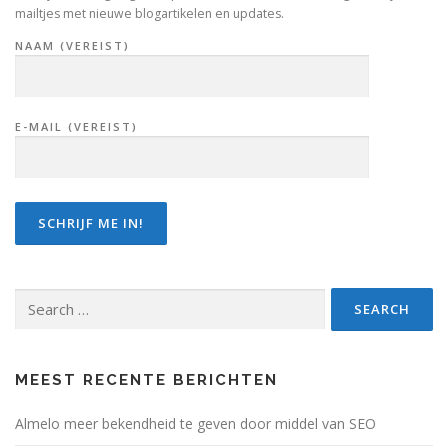
mailtjes met nieuwe blogartikelen en updates.
i
g
NAAM (VEREIST)
a
t
i
E-MAIL (VEREIST)
o
n
Search
for:
MEEST RECENTE BERICHTEN
Almelo meer bekendheid te geven door middel van SEO