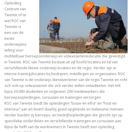
Opleiding
Centrum van
Twente of te
wel ROC van
Twente is
een van de
beste
onderwijsins
telling voor
middelbaar beroepsonderwijs en volwasseneneducatie die gevestigd
in Twente. ROC van Twente bestaat uit vijf hoofd locaties en tal van
verschillende kleine onderwijs locaties en de regio. Verder zijn er
interne trainingslocaties bij bedrijven, instellingen en organisaties. ROC
van Twente is de onderwijs dienstverlener van de regio Twente en richt
zich ook op volwassenen die zich verder willen ontwikkelen. Het telt
bijna 20.000 studenten en ongeveer 200 medewerkers die
beroepsopleidingen, cursussen en trainingen verzorgen.
ROC van Twente biedt de opleidingen “bouw en infra” en “hout en
interieur” aan en levert daarbij goed opgeleide en bekwame mensen.
Verder bieden zij beroeps- en bedrijfsopleidingen die gericht zijn op
specifieke onderdelen en verschillende trainingen en cursussen aan.
Bijna de helft van de werknemers in Twente heeft een opleiding