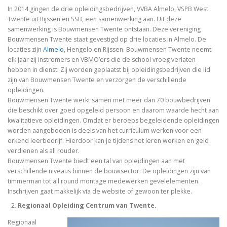
In 2014 gingen de drie opleidingsbedrijven, VVBA Almelo, VSPB West
Twente uit Rijssen en SSB, een samenwerking aan. Uit deze
samenwerking is Bouwmensen Twente ontstaan. Deze vereniging
Bouwmensen Twente staat gevestigd op drie locaties in Almelo. De
locaties zijn
Almelo
, Hengelo en Rijssen. Bouwmensen Twente neemt
elk jaar zij instromers en VBMO’ers die de school vroeg verlaten
hebben in dienst. Zij worden geplaatst bij opleidingsbedrijven die lid
zijn van Bouwmensen Twente en verzorgen de verschillende
opleidingen.
Bouwmensen Twente werkt samen met meer dan 70 bouwbedrijven
die beschikt over goed opgeleid persoon en daarom waarde hecht aan
kwalitatieve opleidingen. Omdat er beroeps begeleidende opleidingen
worden aangeboden is deels van het curriculum werken voor een
erkend leerbedrijf. Hierdoor kan je tijdens het leren werken en geld
verdienen als all rouder.
Bouwmensen Twente biedt een tal van opleidingen aan met
verschillende niveaus binnen de bouwsector. De opleidingen zijn van
timmerman tot all round montage medewerken gevelelementen.
Inschrijven gaat makkelijk via de website of gewoon ter plekke.
Regionaal Opleiding Centrum van Twente.
Regionaal