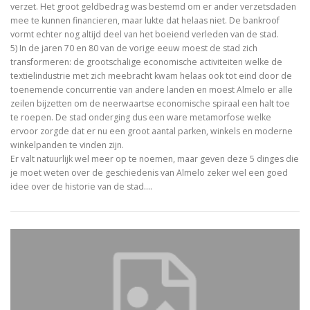
verzet. Het groot geldbedrag was bestemd om er ander verzetsdaden
mee te kunnen financieren, maar lukte dat helaas niet. De bankroof
vormt echter nog altijd deel van het boeiend verleden van de stad.
5) In de jaren 70 en 80 van de vorige eeuw moest de stad zich
transformeren: de grootschalige economische activiteiten welke de
textielindustrie met zich meebracht kwam helaas ook tot eind door de
toenemende concurrentie van andere landen en moest Almelo er alle
zeilen bijzetten om de neerwaartse economische spiraal een halt toe
te roepen. De stad onderging dus een ware metamorfose welke
ervoor zorgde dat er nu een groot aantal parken, winkels en moderne
winkelpanden te vinden zijn.
Er valt natuurlijk wel meer op te noemen, maar geven deze 5 dinges die
je moet weten over de geschiedenis van Almelo zeker wel een goed
idee over de historie van de stad.…