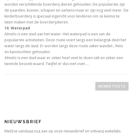
worden verschillende boerderij dieren gehouden. De populairste zijn
de paarden, koeien, schapen en varkens maar er zijn nog veel meer. De
kinderboerderij is speciaal ingericht voor kinderen om ze kennis te
laten maken met de boerderijdieren.
10. Waterpad
Almelo is een stad aan het water. Het waterpad is een van de
populairste activiteiten. Deze route voert langs een belangrijk deel het
water langs de stad. Er worden langs deze route vaker wandel-, fiets-
en kanotochten gehouden.
Almelo is een stad waar er zeker heel veel te doen valt en zeker een
tweede bezoek waard. Twijfel er dus niet over.…
P
o
NEWER POSTS
s
t
s
n
NIEUWSBRIEF
a
v
Meld je vandaag nog aan op onze nieuwsbrief en ontvang wekelijks