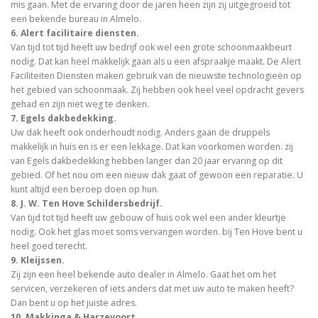
mis gaan. Met de ervaring door de jaren heen zijn zij uitgegroeid tot
een bekende bureau in Almelo.
6. Alert facilitaire diensten.
Van tijd tot tijd heeft uw bedrijf ook wel een grote schoonmaakbeurt
nodig. Dat kan heel makkelijk gaan als u een afspraakje maakt. De Alert
Faciliteiten Diensten maken gebruik van de nieuwste technologieën op
het gebied van schoonmaak. Zij hebben ook heel veel opdracht gevers
gehad en zijn niet weg te denken.
7. Egels dakbedekking.
Uw dak heeft ook onderhoudt nodig. Anders gaan de druppels
makkelijk in huis en is er een lekkage. Dat kan voorkomen worden. zij
van Egels dakbedekking hebben langer dan 20 jaar ervaring op dit
gebied. Of het nou om een nieuw dak gaat of gewoon een reparatie. U
kunt altijd een beroep doen op hun.
8. J. W. Ten Hove Schildersbedrijf.
Van tijd tot tijd heeft uw gebouw of huis ook wel een ander kleurtje
nodig. Ook het glas moet soms vervangen worden. bij Ten Hove bent u
heel goed terecht.
9. Kleijssen.
Zij zijn een heel bekende auto dealer in Almelo. Gaat het om het
servicen, verzekeren of iets anders dat met uw auto te maken heeft?
Dan bent u op het juiste adres.
10. Makkinga & Harzevoort.