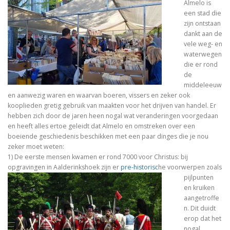
Almelo is
een stad die
zijn ontstaan
dankt aan de
vele weg- en
waterwegen
die er rond
de
middeleeuw
en aanwezig waren en waarvan boeren, vissers en zeker ook
kooplieden gretig gebruik van maakten voor het drijven van handel. Er
hebben zich door de jaren heen nogal wat veranderingen voorgedaan
en heeft alles ertoe geleidt dat Almelo en omstreken over een
boeiende geschiedenis beschikken met een paar dinges die je nou
zeker moet weten:
1) De eerste mensen kwamen er rond 7000 voor Christus: bij
opgravingen in Aalderinkshoek zijn er
pre-historisc
he voorwerpen zoals
pijlpunten
en kruiken
aangetroffe
n. Dit duidt
erop dat het
nogal