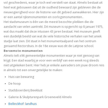
vol geschiedenis, waar je toch wel verstelt van staat. Almelo bestaat uit
heel wat gebouwen dat uit de oudheid bewaard zijn gebleven die de
nieuwsgierigheid voor de historie van dit gebied aanwakkeren. Hier zijn
er een aantal rijksmonumenten en oorlogsmonumenten..
Het stadsmuseum is één van de meest bezochte plekken die de
aandacht van velen aantrekt. Dit museum is opgericht op 8 januari 1975,
wat dus maakt dat deze intussen 43 jaren bestaat. Het museum geeft
een duidelijk beeld van wat de vele historische verhalen van het uniek
stadje laat zien. Dit staat in het monumentaalpand van het centrum
genaamd Rectorshuis. In de 18e eeuw was dit de Latijnse school.
Beroemste monumenten
Almelo telt ±96 gemeentelijke monumenten waar je niet genoeg van
krijgt. Een stad waarbij je voor een verblijf van een week nog steeds
niet uitgekeken bent. Hier heb je enkele aanraders om jouw droom reis
in almelo tot een onvergetelijke te maken:
Huis van bewaring
De hoop
Stadsboerderij Beeklust
Galerie & Skulpturenpark Groeneveld Almelo
Bellinckhof: landhuis