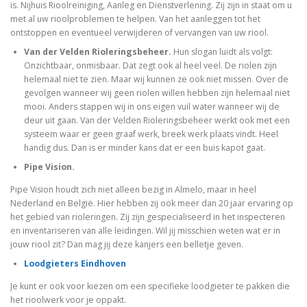
is. Nijhuis Rioolreiniging, Aanleg en Dienstverlening. Zij zijn in staat om u
met al uw rioolproblemen te helpen. Van het aanleggen tot het
ontstoppen en eventueel verwijderen of vervangen van uw riool.
Van der Velden Rioleringsbeheer.
Hun slogan luidt als volgt:
Onzichtbaar, onmisbaar. Dat zegt ook al heel veel. De riolen zijn
helemaal niet te zien. Maar wij kunnen ze ook niet missen. Over de
gevolgen wanneer wij geen riolen willen hebben zijn helemaal niet
mooi. Anders stappen wij in ons eigen vuil water wanneer wij de
deur uit gaan. Van der Velden Rioleringsbeheer werkt ook met een
systeem waar er geen graaf werk, breek werk plaats vindt. Heel
handig dus. Dan is er minder kans dat er een buis kapot gaat.
Pipe Vision.
Pipe Vision houdt zich niet alleen bezig in Almelo, maar in heel
Nederland en België. Hier hebben zij ook meer dan 20 jaar ervaring op
het gebied van rioleringen. Zij zijn gespecialiseerd in het inspecteren
en inventariseren van alle leidingen. Wil jij misschien weten wat er in
jouw riool zit? Dan mag jij deze kanjers een belletje geven.
Loodgieters Eindhoven
Je kunt er ook voor kiezen om een specifieke loodgieter te pakken die
het rioolwerk voor je oppakt.