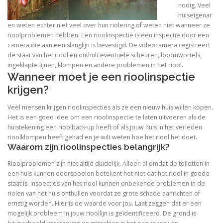
nodig. Veel
huiseigenar
en weten echter niet veel over hun riolering of weten niet wanneer ze
rioolproblemen hebben. Een rioolinspectie is een inspectie door een
camera die aan een slanglijn is bevestigd. De videocamera registreert
de staat van het riool en onthult eventuele scheuren, boomwortels,
ingeklapte lijnen, klompen en andere problemen in het riool.
Wanneer moet je een rioolinspectie
krijgen?
Veel mensen krijgen rioolinspecties als ze een nieuw huis willen kopen.
Het is een goed idee om een ​​rioolinspectie te laten uitvoeren als de
huistekening een rioolback-up heeft of als jouw huis in het verleden
rioolklompen heeft gehad en je wilt weten hoe het riool het doet.
Waarom zijn rioolinspecties belangrijk?
Rioolproblemen zijn niet altijd duidelijk. Alleen al omdat de toiletten in
een huis kunnen doorspoelen betekent het niet dat het riool in goede
staat is. Inspecties van het riool kunnen onbekende problemen in de
riolen van het huis onthullen voordat ze grote schade aanrichten of
ernstig worden. Hier is de waarde voor jou. Laat zeggen dat er een
mogelijk probleem in jouw rioollijn is geïdentificeerd. De grond is