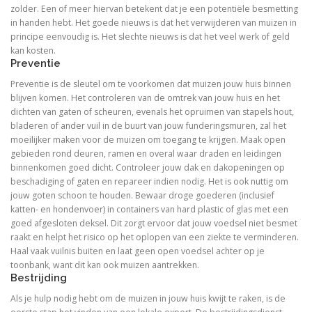
zolder. Een of meer hiervan betekent dat je een potentiële besmetting
in handen hebt. Het goede nieuws is dat het verwijderen van muizen in
principe eenvoudig is. Het slechte nieuws is dat het veel werk of geld
kan kosten.
Preventie
Preventie is de sleutel om te voorkomen dat muizen jouw huis binnen
blijven komen. Het controleren van de omtrek van jouw huis en het
dichten van gaten of scheuren, evenals het opruimen van stapels hout,
bladeren of ander vuil in de buurt van jouw funderingsmuren, zal het
moeilijker maken voor de muizen om toegang te krijgen. Maak open
gebieden rond deuren, ramen en overal waar draden en leidingen
binnenkomen goed dicht. Controleer jouw dak en dakopeningen op
beschadiging of gaten en repareer indien nodig. Het is ook nuttig om
jouw goten schoon te houden. Bewaar droge goederen (inclusief
katten- en hondenvoer) in containers van hard plastic of glas met een
goed afgesloten deksel. Dit zorgt ervoor dat jouw voedsel niet besmet
raakt en helpt het risico op het oplopen van een ziekte te verminderen.
Haal vaak vuilnis buiten en laat geen open voedsel achter op je
toonbank, want dit kan ook muizen aantrekken.
Bestrijding
Als je hulp nodig hebt om de muizen in jouw huis kwijt te raken, is de