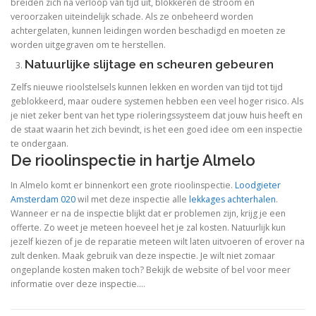
breiden zich na verloop van tijd uit, blokkeren de stroom en
veroorzaken uiteindelijk schade. Als ze onbeheerd worden
achtergelaten, kunnen leidingen worden beschadigd en moeten ze
worden uitgegraven om te herstellen.
Natuurlijke slijtage en scheuren gebeuren
Zelfs nieuwe rioolstelsels kunnen lekken en worden van tijd tot tijd
geblokkeerd, maar oudere systemen hebben een veel hoger risico. Als
je niet zeker bent van het type rioleringssysteem dat jouw huis heeft en
de staat waarin het zich bevindt, is het een goed idee om een ​​inspectie
te ondergaan.
De rioolinspectie in hartje Almelo
In Almelo komt er binnenkort een grote rioolinspectie.
Loodgieter
Amsterdam 020
wil met deze inspectie alle
lekkages achterhalen
.
Wanneer er na de inspectie blijkt dat er problemen zijn, krijg je een
offerte. Zo weet je meteen hoeveel het je zal kosten. Natuurlijk kun
jezelf kiezen of je de reparatie meteen wilt laten uitvoeren of erover na
zult denken. Maak gebruik van deze inspectie. Je wilt niet zomaar
ongeplande kosten maken toch? Bekijk de website of bel voor meer
informatie over deze inspectie.…