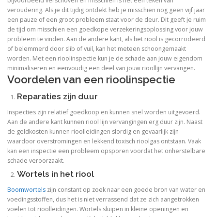
bijvoorbeeld verschoven en misschien is het een teken van
veroudering. Als je dit tijdig ontdekt heb je misschien nog geen vijf jaar
een pauze of een groot probleem staat voor de deur. Dit geeft je ruim
de tijd om misschien een goedkope verzekeringsoplossing voor jouw
probleem te vinden. Aan de andere kant, als het riool is gecorrodeerd
of belemmerd door slib of vuil, kan het meteen schoongemaakt
worden. Met een rioolinspectie kun je de schade aan jouw eigendom
minimaliseren en eenvoudig een deel van jouw rioollijn vervangen.
Voordelen van een rioolinspectie
Reparaties zijn duur
Inspecties zijn relatief goedkoop en kunnen snel worden uitgevoerd.
Aan de andere kant kunnen riool lijn vervangingen erg duur zijn. Naast
de geldkosten kunnen rioolleidingen slordig en gevaarlijk zijn –
waardoor overstromingen en lekkend toxisch rioolgas ontstaan. Vaak
kan een inspectie een probleem opsporen voordat het onherstelbare
schade veroorzaakt.
Wortels in het riool
Boomwortels
zijn constant op zoek naar een goede bron van water en
voedingsstoffen, dus het is niet verrassend dat ze zich aangetrokken
voelen tot rioolleidingen. Wortels sluipen in kleine openingen en