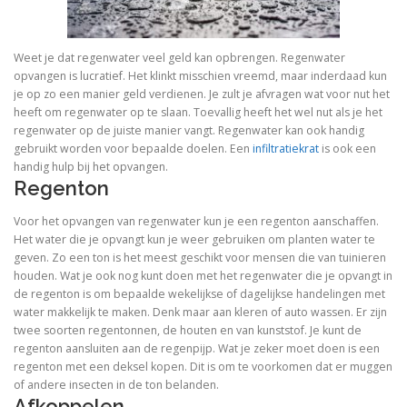
Weet je dat regenwater veel geld kan opbrengen. Regenwater
opvangen is lucratief. Het klinkt misschien vreemd, maar inderdaad kun
je op zo een manier geld verdienen. Je zult je afvragen wat voor nut het
heeft om regenwater op te slaan. Toevallig heeft het wel nut als je het
regenwater op de juiste manier vangt. Regenwater kan ook handig
gebruikt worden voor bepaalde doelen. Een
infiltratiekrat
is ook een
handig hulp bij het opvangen.
Regenton
Voor het opvangen van regenwater kun je een regenton aanschaffen.
Het water die je opvangt kun je weer gebruiken om planten water te
geven. Zo een ton is het meest geschikt voor mensen die van tuinieren
houden. Wat je ook nog kunt doen met het regenwater die je opvangt in
de regenton is om bepaalde wekelijkse of dagelijkse handelingen met
water makkelijk te maken. Denk maar aan kleren of auto wassen. Er zijn
twee soorten regentonnen, de houten en van kunststof. Je kunt de
regenton aansluiten aan de regenpijp. Wat je zeker moet doen is een
regenton met een deksel kopen. Dit is om te voorkomen dat er muggen
of andere insecten in de ton belanden.
Afkoppelen