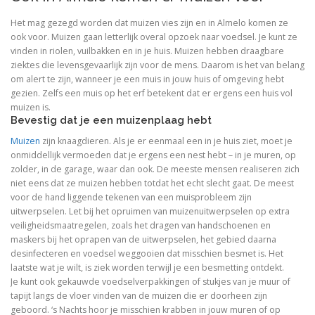
Het mag gezegd worden dat muizen vies zijn en in Almelo komen ze
ook voor. Muizen gaan letterlijk overal opzoek naar voedsel. Je kunt ze
vinden in riolen, vuilbakken en in je huis. Muizen hebben draagbare
ziektes die levensgevaarlijk zijn voor de mens. Daarom is het van belang
om alert te zijn, wanneer je een muis in jouw huis of omgeving hebt
gezien. Zelfs een muis op het erf betekent dat er ergens een huis vol
muizen is.
Bevestig dat je een muizenplaag hebt
Muizen
zijn knaagdieren. Als je er eenmaal een in je huis ziet, moet je
onmiddellijk vermoeden dat je ergens een nest hebt – in je muren, op
zolder, in de garage, waar dan ook. De meeste mensen realiseren zich
niet eens dat ze muizen hebben totdat het echt slecht gaat. De meest
voor de hand liggende tekenen van een muisprobleem zijn
uitwerpselen. Let bij het opruimen van muizenuitwerpselen op extra
veiligheidsmaatregelen, zoals het dragen van handschoenen en
maskers bij het oprapen van de uitwerpselen, het gebied daarna
desinfecteren en voedsel weggooien dat misschien besmet is. Het
laatste wat je wilt, is ziek worden terwijl je een besmetting ontdekt.
Je kunt ook gekauwde voedselverpakkingen of stukjes van je muur of
tapijt langs de vloer vinden van de muizen die er doorheen zijn
geboord. ‘s Nachts hoor je misschien krabben in jouw muren of op