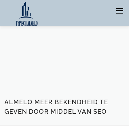
Skip
to
Menu
content
TIPS/IDEEËN
TOP WEBSITES
ADVERTEREN
NIEUWS
ONDERNEMEN
OVER ONS
CONTACT ONS
ALMELO MEER BEKENDHEID TE
GEVEN DOOR MIDDEL VAN SEO