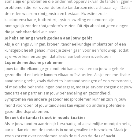
Soms zijn er problemen die onder het oppervlak van de tanden liggen –
problemen die zelfs voor de beste tandartsen niet zichtbaar zijn. Dat is
de reden waarom röntgenstralen bestaan. Kwesties zoals
kaakbotenschade, botbederf, cysten, zwelling en tumoren zijn
onmogelijk zonder röntgenfoto’s te zien. Dit zijn absoluut geen dingen
die je onbehandeld wilt laten.
Je hebt onlangs werk gedaan aan jouw gebit
Als je onlangs vullingen, kronen, tandheelkundige implantaten of een
kunstgebit heeft gehad, moet je zeker gaan voor een follow-up, zodat
zij ervoor kunnen zorgen dat alles naar behoren is verlopen.
Lopende medische problemen
Jouw tandheelkundige gezondheid kan aansluiten op jouw algehele
gezondheid en beide kunnen elkaar beïnvloeden. Als je een medische
aandoening hebt, zoals diabetes, hartaandoeningen of een eetstoornis,
of medische behandelingen ondergaat, moet je ervoor zorgen dat jouw
tandarts een partner is in jouw behandeling en gezondheid.
Symptomen van andere gezondheidsproblemen kunnen zich in jouw
mond voordoen of jouw tandvlees kan wijzen op andere potentiële
gezondheidsproblemen.
Bezoek de tandarts ook in noodsituaties
Als je jouw tanden aanzienlijk beschadigt of aanzienlijke mondpijn hebt,
aarzel dan niet om de tandarts in noodgevallen te bezoeken. Maak je
geen zorgen over problemen zoals de tijd van de dag of nacht,