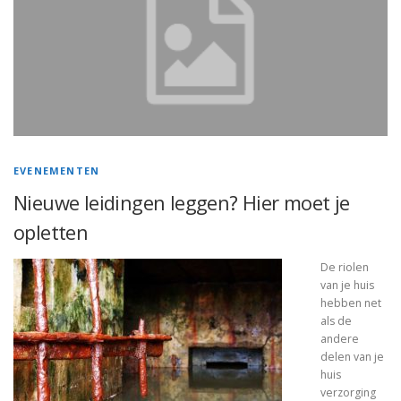
EVENEMENTEN
Nieuwe leidingen leggen? Hier moet je
opletten
De riolen
van je huis
hebben net
als de
andere
delen van je
huis
verzorging