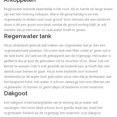
Regenwater belandt uiteindelijk in het riool. Als er harde en lange buien
zijn kan het riolering vollopen. Wat in dit geval handig is om het
regenwater te leiden naar jouw grond. Voor mensen die aan tuinieren
doen is dit een groot voordeel, omdat de grond vochtig blijft. Je zult
merken dat je niet meer zo vaak water hoeft te geven.
Regenwater tank
Als je uitsluitend gebruik wilt maken van regenwater kun je dan een
regenwatertank plaatsen. Dit is een tank met filter zodat er geen vuil in
de tank komt. De tank wordt gekoppeld aan de regenpijp. Het water is
gefilterd dus je kunt dit gebruiken om te douchen of wc. Maar ook om
kleren te wassen. Het is ook geschikt als buitenkraan, je hoeft dan niet
steeds naar binnen te gaan. Als je even bedenkt voor hoeveel
doeleinden je dit water kunt gebruiken zul je zien dat je drinkwater aan
het besparen bent. Het water is schoon vanwege het voor filteren van
regenwater. Er komen zo geen takjes of bladeren in het reservoir.
Dakgoot
Een dakgoot is het belangrijkste van je woning als je water wilt
opvangen. Het moet altijd schoon en in goede staat zijn, want het
regenwater beland via de regenpijp het reservoir. Is je dakgoot