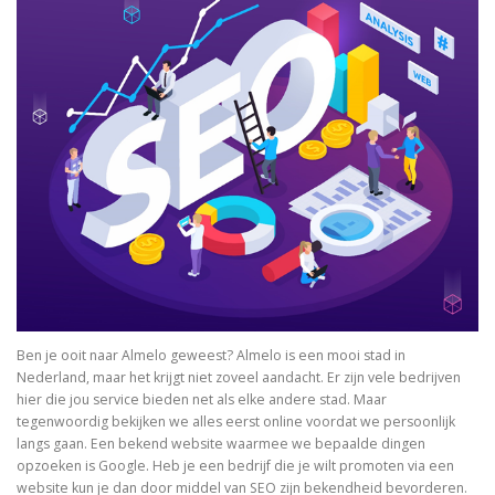
Ben je ooit naar Almelo geweest? Almelo is een mooi stad in
Nederland, maar het krijgt niet zoveel aandacht. Er zijn vele bedrijven
hier die jou service bieden net als elke andere stad. Maar
tegenwoordig bekijken we alles eerst online voordat we persoonlijk
langs gaan. Een bekend website waarmee we bepaalde dingen
opzoeken is Google. Heb je een bedrijf die je wilt promoten via een
website kun je dan door middel van SEO zijn bekendheid bevorderen.