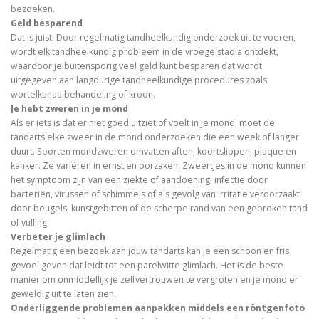
bezoeken.
Geld besparend
Dat is juist! Door regelmatig tandheelkundig onderzoek uit te voeren,
wordt elk tandheelkundig probleem in de vroege stadia ontdekt,
waardoor je buitensporig veel geld kunt besparen dat wordt
uitgegeven aan langdurige tandheelkundige procedures zoals
wortelkanaalbehandeling of kroon.
Je hebt zweren in je mond
Als er iets is dat er niet goed uitziet of voelt in je mond, moet de
tandarts elke zweer in de mond onderzoeken die een week of langer
duurt. Soorten mondzweren omvatten aften, koortslippen, plaque en
kanker. Ze variëren in ernst en oorzaken. Zweertjes in de mond kunnen
het symptoom zijn van een ziekte of aandoening; infectie door
bacteriën, virussen of schimmels of als gevolg van irritatie veroorzaakt
door beugels, kunstgebitten of de scherpe rand van een gebroken tand
of vulling
Verbeter je glimlach
Regelmatig een bezoek aan jouw tandarts kan je een schoon en fris
gevoel geven dat leidt tot een parelwitte glimlach. Het is de beste
manier om onmiddellijk je zelfvertrouwen te vergroten en je mond er
geweldig uit te laten zien.
Onderliggende problemen aanpakken middels een röntgenfoto