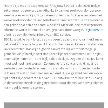
Hoe trek je meer bezoekers aan? Als jouw SEO bijna de 100 is trek je
zeker meer bezoekers aan. Afhankelijk van het zoekwoordonderzoek
weet je precies wie jouw bezoekers zullen zijn. Zo kun je bepalen met
welke zoekwoorden ze aangetrokken kunnen worden. Je zoekwoord is
dan gekoppeld aan een aantal websites. Maar die ene met uitgebreid
informatie wordt helemaal boven geplaatst door Google.
Digitaldesert
biedt jou ook de mogelijkheid voor SEO service.
SEO kost tijd. Je bent lang bezig met een bepaald werkzaamheid, maar
het is zeker de moeite waard. Het schrijven van artikelen en maken van
links neemt tijd. Dankzij de goede taakverdeling wordt dit mogelijk
gemaakt. Als je hard je best doet bereik je zeker nummer 1 in Google.
Eenmaal je nummer 1 bent blijf je dit ook altijd. Degene die na jou komt
moet wel heel hard werken. Zo iemand is je concurrent. Hij gaat jou
website goed bestuderen en proberen die van hem hoger te houden.
SEO neemt niet zomaar mensen in dienst. Als je geschikt ben en vooral
tijd hebt zul je profiteren hiervan. SEO ontwikkelt zich heel snel. Zolang
je de website steeds in de gaten houdt door de nieuwe ontwikkelen is
het mogelijk hoog te scoren.…