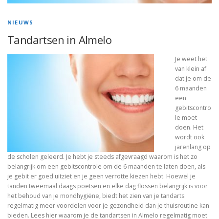
NIEUWS
Tandartsen in Almelo
Je weet het
van klein af
dat je om de
6 maanden
een
gebitscontro
le moet
doen. Het
wordt ook
jarenlang op
de scholen geleerd. Je hebt je steeds afgevraagd waarom is het zo
belangrijk om een gebitscontrole om de 6 maanden te laten doen, als
je gebit er goed uitziet en je geen verrotte kiezen hebt. Hoewel je
tanden tweemaal daags poetsen en elke dag flossen belangrijk is voor
het behoud van je mondhygiëne, biedt het zien van je tandarts
regelmatig meer voordelen voor je gezondheid dan je thuisroutine kan
bieden. Lees hier waarom je de tandartsen in Almelo regelmatig moet