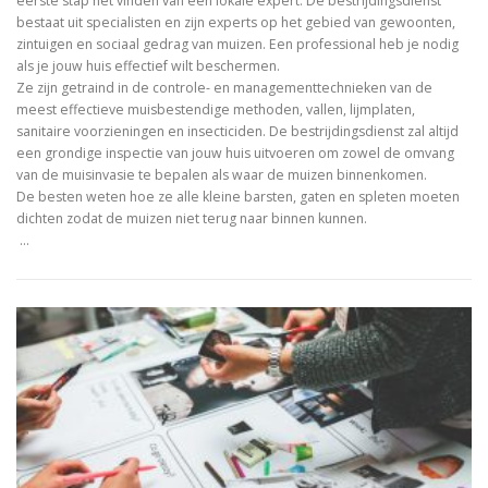
eerste stap het vinden van een lokale expert. De bestrijdingsdienst
bestaat uit specialisten en zijn experts op het gebied van gewoonten,
zintuigen en sociaal gedrag van muizen. Een professional heb je nodig
als je jouw huis effectief wilt beschermen.
Ze zijn getraind in de controle- en managementtechnieken van de
meest effectieve muisbestendige methoden, vallen, lijmplaten,
sanitaire voorzieningen en insecticiden. De bestrijdingsdienst zal altijd
een grondige inspectie van jouw huis uitvoeren om zowel de omvang
van de muisinvasie te bepalen als waar de muizen binnenkomen.
De besten weten hoe ze alle kleine barsten, gaten en spleten moeten
dichten zodat de muizen niet terug naar binnen kunnen.
…