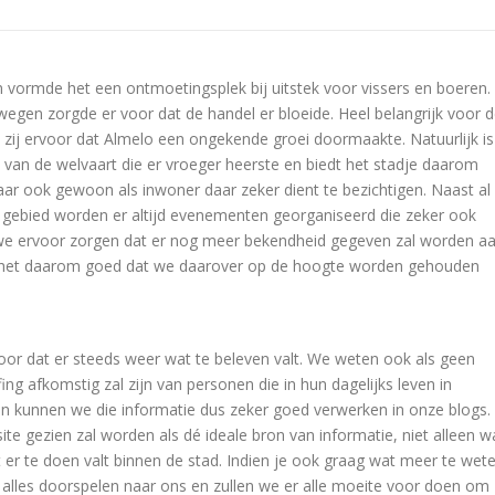
 vormde het een ontmoetingsplek bij uitstek voor vissers en boeren.
rwegen zorgde er voor dat de handel er bloeide. Heel belangrijk voor 
 zij ervoor dat Almelo een ongekende groei doormaakte. Natuurlijk is
 van de welvaart die er vroeger heerste en biedt het stadje daarom
aar ook gewoon als inwoner daar zeker dient te bezichtigen. Naast al
h gebied worden er altijd evenementen georganiseerd die zeker ook
n we ervoor zorgen dat er nog meer bekendheid gegeven zal worden a
 is het daarom goed dat we daarover op de hoogte worden gehouden
.
voor dat er steeds weer wat te beleven valt. We weten ook als geen
ng afkomstig zal zijn van personen die in hun dagelijks leven in
 en kunnen we die informatie dus zeker goed verwerken in onze blogs.
ite gezien zal worden als dé ideale bron van informatie, niet alleen w
t er te doen valt binnen de stad. Indien je ook graag wat meer te wet
alles doorspelen naar ons en zullen we er alle moeite voor doen om