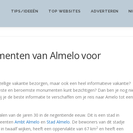
TIPS/IDEEËN
TOP WEBSITES
ADVERTEREN
N
enten van Almelo voor
gezellige vakantie bezorgen, maar ook een heel informatieve vakantie?
de beste en beroemste monumenten kunt bezichtigen? Dan ben je nog ni
 je de beste informatie te verschaffen om je reis naar Amelo tot een
halen van de jaren 30 in de negentiende eeuw. Dit is een stad in
emeenten
Ambt Almelo
en
Stad Almelo
. De bewoners van dit stadje
2
n twaalf wijken, heeft een oppervlakte van 67 km
en heeft een