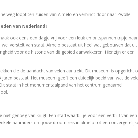
snelweg loopt ten zuiden van Almelo en verbindt door naar Zwolle.
teden van Nederland?
maak ook eens een dagje vrij voor een leuk en ontspannen tripje naar
h wel verstelt van staat. Almelo bestaat uit heel wat gebouwen dat uit
igheid voor de historie van dit gebied aanwakkeren. Hier zijn er een
kken die de aandacht van velen aantrekt. Dit museum is opgericht 
 jaren bestaat. Het museum geeft een duidelijk beeld van wat de vel
en. Dit staat in het monumentaalpand van het centrum genaamd
hool.
iet genoeg van krijgt. Een stad waarbij je voor een verblijf van een
 enkele aanraders om jouw droom reis in almelo tot een onvergetelijk