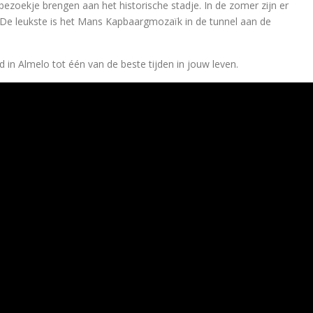
ezoekje brengen aan het historische stadje. In de zomer zijn er
. De leukste is het Mans Kapbaargmozaïk in de tunnel aan de
 in Almelo tot één van de beste tijden in jouw leven.