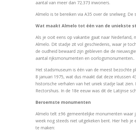
aantal van meer dan 72.373 inwoners.
Almelo is te bereiken via A35 over de snelweg. De 
Wat maakt Almelo tot één van de uniekste s
Als je ooit eens op vakantie gaat naar Nederland, 
Almelo. Dit stadje zit vol geschiedenis, waar je toc
de oudheid bewaard zijn gebleven die de nieuwsgier
aantal rijksmonumenten en oorlogsmonumenten..
Het stadsmuseum is één van de meest bezochte ple
8 januari 1975, wat dus maakt dat deze intussen 43
historische verhalen van het uniek stadje laat zi
Rectorshuis. In de 18e eeuw was dit de Latijnse sc
Beroemste monumenten
Almelo telt ±96 gemeentelijke monumenten waar je n
week nog steeds niet uitgekeken bent. Hier heb je
te maken: