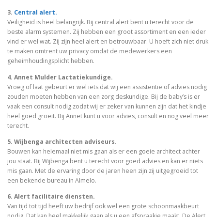
3.
Central alert.
Veiligheid is heel belangrijk. Bij central alert bent u terecht voor de
beste alarm systemen. Zij hebben een groot assortiment en een ieder
vind er wel wat. Zij zijn heel alert en betrouwbaar. U hoeft zich niet druk
te maken omtrent uw privacy omdat de medewerkers een
geheimhoudingsplicht hebben.
4. Annet Mulder Lactatiekundige.
Vroeg of laat gebeurt er wel iets dat wij een assistentie of advies nodig
zouden moeten hebben van een zorg deskundige. Bij de baby’s is er
vaak een consult nodig zodat wij er zeker van kunnen zijn dat het kindje
heel goed groeit. Bij Annet kunt u voor advies, consult en nog veel meer
terecht.
5. Wijbenga architecten adviseurs.
Bouwen kan helemaal niet mis gaan als er een goeie architect achter
jou staat. Bij Wijbenga bent u terecht voor goed advies en kan er niets
mis gaan. Met de ervaring door de jaren heen zijn zij uitgegroeid tot
een bekende bureau in Almelo.
6. Alert facilitaire diensten.
Van tijd tot tijd heeft uw bedrijf ook wel een grote schoonmaakbeurt
nodig. Dat kan heel makkelijk gaan als u een afspraakje maakt. De Alert