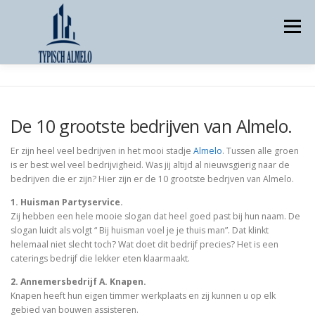
Skip
to
Menu
content
TIPS/IDEEËN
TOP WEBSITES
ADVERTEREN
De 10 grootste bedrijven van Almelo.
NIEUWS
ONDERNEMEN
OVER ONS
Er zijn heel veel bedrijven in het mooi stadje
Almelo
. Tussen alle groen
is er best wel veel bedrijvigheid. Was jij altijd al nieuwsgierig naar de
bedrijven die er zijn? Hier zijn er de 10 grootste bedrjven van Almelo.
CONTACT ONS
1. Huisman Partyservice.
Zij hebben een hele mooie slogan dat heel goed past bij hun naam. De
slogan luidt als volgt “ Bij huisman voel je je thuis man”. Dat klinkt
helemaal niet slecht toch? Wat doet dit bedrijf precies? Het is een
caterings bedrijf die lekker eten klaarmaakt.
2. Annemersbedrijf A. Knapen.
Knapen heeft hun eigen timmer werkplaats en zij kunnen u op elk
gebied van bouwen assisteren.