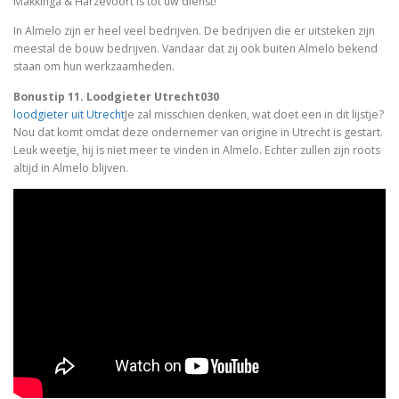
Makkinga & Harzevoort is tot uw dienst!
In Almelo zijn er heel veel bedrijven. De bedrijven die er uitsteken zijn
meestal de bouw bedrijven. Vandaar dat zij ook buiten Almelo bekend
staan om hun werkzaamheden.
Bonustip 11. Loodgieter Utrecht030
loodgieter uit Utrecht
Je zal misschien denken, wat doet een in dit lijstje?
Nou dat komt omdat deze ondernemer van origine in Utrecht is gestart.
Leuk weetje, hij is niet meer te vinden in Almelo. Echter zullen zijn roots
altijd in Almelo blijven.